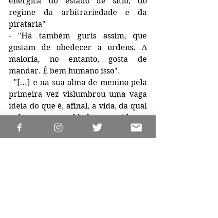
enérgica do estado de sítio, do 
regime da arbitrariedade e da 
pirataria"
- "Há também guris assim, que 
gostam de obedecer a ordens. A 
maioria, no entanto, gosta de 
mandar. É bem humano isso".
- "[...] e na sua alma de menino pela 
primeira vez vislumbrou uma vaga 
ideia do que é, afinal, a vida, da qual 
todos somos os soldados e servidores, 
ora tristes, ora alegres"