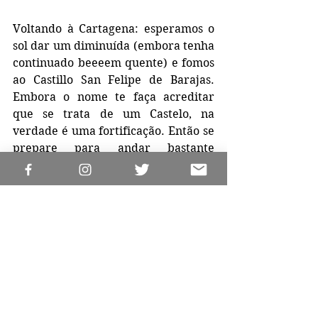
Voltando à Cartagena: esperamos o 
sol dar um diminuída (embora tenha 
continuado beeeem quente) e fomos 
ao Castillo San Felipe de Barajas. 
Embora o nome te faça acreditar 
que se trata de um Castelo, na 
verdade é uma fortificação. Então se 
prepare para andar bastante 
debaixo do sol e em caminhos 
secretos que lembram 
Stranger 
Things
 (mentira, foi só pra criar um 
clima. É bem tranquilo). Nós fomos 
sem guia mesmo, então ficamos 
apenas com nossa imaginação para 
entender tudo que se passou ali, 
mas, do que pudemos captar dos 
grupos que estavam próximos, a 