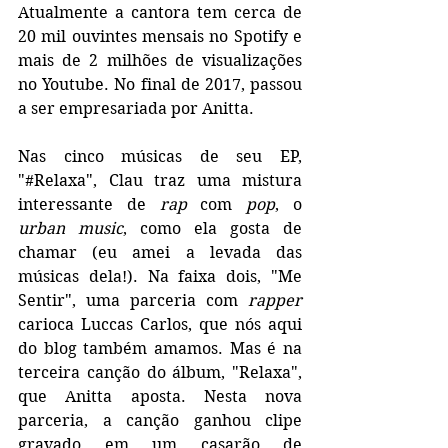
Atualmente a cantora tem cerca de 
20 mil ouvintes mensais no Spotify e 
mais de 2 milhões de visualizações 
no Youtube. No final de 2017, passou 
a ser empresariada por Anitta.
Nas cinco músicas de seu EP, 
"#Relaxa", Clau traz uma mistura 
interessante de 
rap 
com 
pop
, o 
urban music
, como ela gosta de 
chamar (eu amei a levada das 
músicas dela!). Na faixa dois, "Me 
Sentir", uma parceria com 
rapper 
carioca Luccas Carlos, que nós aqui 
do blog também amamos. Mas é na 
terceira canção do álbum, "Relaxa", 
que Anitta aposta. Nesta nova 
parceria, a canção ganhou clipe 
gravado em um casarão de 