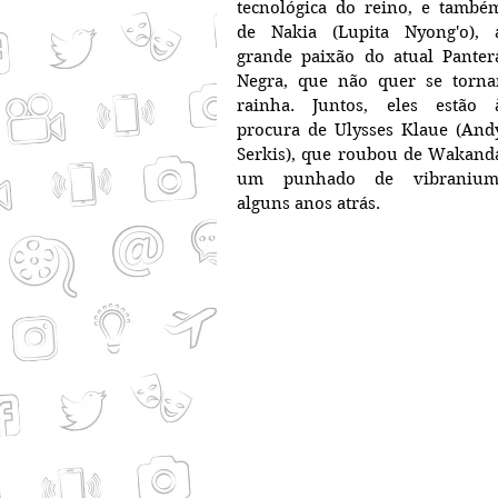
tecnológica do reino, e também
de Nakia (Lupita Nyong'o), a
grande paixão do atual Pantera
Negra, que não quer se tornar
rainha. Juntos, eles estão à
procura de Ulysses Klaue (Andy
Serkis), que roubou de Wakanda
um punhado de vibranium,
alguns anos atrás.