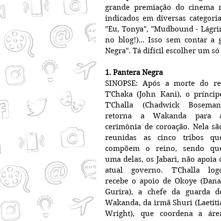
grande premiação do cinema mu
indicados em diversas categori
"Eu, Tonya", "Mudbound - Lágrim
no blog!)... Isso sem contar a
Negra". Tá difícil escolher um só
1. Pantera Negra
SINOPSE: Após a morte do rei
T'Chaka (John Kani), o príncipe
T'Challa (Chadwick Boseman)
retorna a Wakanda para a
cerimônia de coroação. Nela são
reunidas as cinco tribos que
compõem o reino, sendo que
uma delas, os Jabari, não apoia o
atual governo. T'Challa logo
recebe o apoio de Okoye (Danai
Gurira), a chefe da guarda de
Wakanda, da irmã Shuri (Laetitia
Wright), que coordena a área