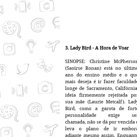
3. Lady Bird - A Hora de Voar
SINOPSE: Christine McPherson
(Saoirse Ronan) está no último
ano do ensino médio e o que
mais deseja é ir fazer faculdade
longe de Sacramento, Califórnia,
ideia firmemente rejeitada por
sua mãe (Laurie Metcalf). Lady
Bird, como a garota de forte
personalidade exige ser
chamada, não se dá por vencida e
leva o plano de ir embora
adiante mesmo assim. Enquanto