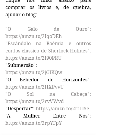
Clique nos links abaixo para 
comprar os livros e, de quebra, 
ajudar o blog:
"
O Galo de Ouro
": 
https://amzn.to/2IqoDEh
"Escândalo na Boêmia e outros 
contos clássico de Sherlock Holmes
": 
https://amzn.to/2I90PRU
"Submersão":
https://amzn.to/2jGIKQw
"O Bebedor de Horizontes": 
https://amzn.to/2HXPvvU
"
O Sol na Cabeça
": 
https://amzn.to/2rvVWvd
"Despertar": 
https://amzn.to/2rtLlSe
"A Mulher Entre Nós": 
https://amzn.to/2rpYFpY