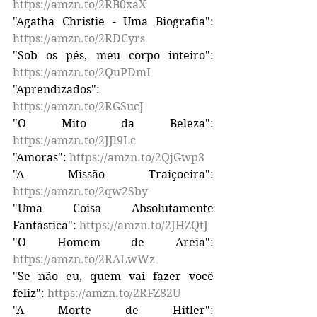
https://amzn.to/2RB0xaX
"Agatha Christie - Uma Biografia": 
https://amzn.to/2RDCyrs
"Sob os pés, meu corpo inteiro": 
https://amzn.to/2QuPDmI
"Aprendizados": 
https://amzn.to/2RGSucJ
"O Mito da Beleza": 
https://amzn.to/2JJl9Lc
"Amoras": 
https://amzn.to/2QjGwp3
"A Missão Traiçoeira": 
https://amzn.to/2qw2Sby
"Uma Coisa Absolutamente 
Fantástica": 
https://amzn.to/2JHZQtJ
"O Homem de Areia": 
https://amzn.to/2RALwWz
"Se não eu, quem vai fazer você 
feliz": 
https://amzn.to/2RFZ82U
"A Morte de Hitler": 