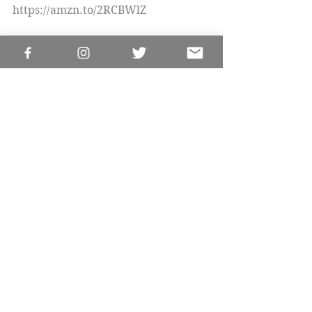
https://amzn.to/2RCBWlZ
#livros