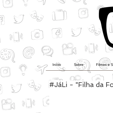
Início
Sobre
Filmes e S
#JáLi - "Filha da F