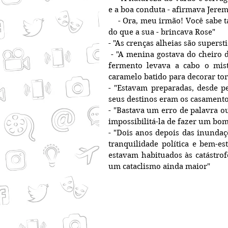
e a boa conduta - afirmava Jer
    - Ora, meu irmão! Você sabe tanto quanto eu que a minha natureza é mais selvagem 
do que a sua - brincava Rose"
- "As crenças alheias são supers
 - "A menina gostava do cheiro do pão cru dentro das formas, quando entre suspiros o 
fermento levava a cabo o mist
caramelo batido para decorar tort
- "Estavam preparadas, desde p
seus destinos eram os casamento
- "Bastava um erro de palavra o
impossibilitá-la de fazer um bo
- "Dois anos depois das inundaçõ
tranquilidade política e bem-es
estavam habituados às catástrof
um cataclismo ainda maior"