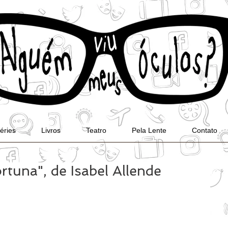
éries
Livros
Teatro
Pela Lente
Contato
ortuna", de Isabel Allende