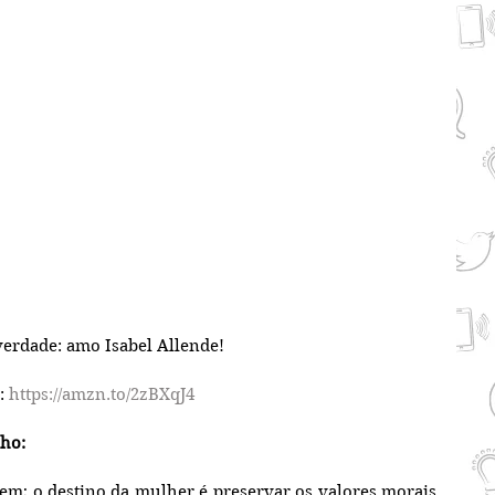
verdade: amo Isabel Allende!
:
 https://amzn.to/2zBXqJ4
nho:
gem; o destino da mulher é preservar os valores morais 