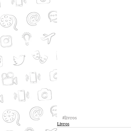
#livros
Livros