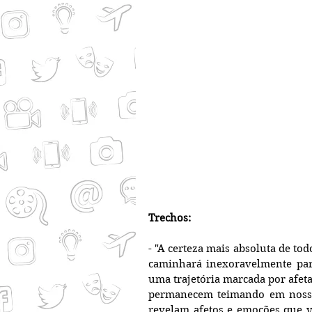
Trechos:
- "A certeza mais absoluta de to
caminhará inexoravelmente para
uma trajetória marcada por afeta
permanecem teimando em nossas
revelam afetos e emoções que v