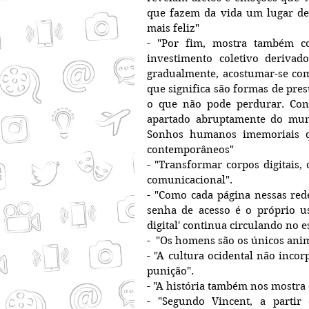
que fazem da vida um lugar de 
mais feliz"
- "Por fim, mostra também c
investimento coletivo derivad
gradualmente, acostumar-se com
que significa são formas de pres
o que não pode perdurar. Cons
apartado abruptamente do mund
Sonhos humanos imemoriais q
contemporâneos"
- "Transformar corpos digitais,
comunicacional". 
- "Como cada página nessas red
senha de acesso é o próprio us
digital' continua circulando no 
-  "Os homens são os únicos ani
- "A cultura ocidental não inco
punição".
- "A história também nos mostra
- "Segundo Vincent, a parti