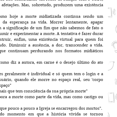
afetações. Mas, sobretudo, produzem uma existência 
omo hoje a morte midiatizada continua sendo um 
o da esperança na vida. Morrer lentamente, apagar 
 a significação de um fim que não sabemos de fato o 
umir e experimentar a morte. A tentativa é fazer durar 
truir, enfim, uma existência virtual para quem foi 
o. Diminuir a ausência, a dor, transcender a vida. 
ue continuam perdurando nos formatos midiáticos 
 como diz a autora, em carne é o desejo último do ato 
es geralmente é individual e só quem tem o login e a 
uário, quando ele morre no espaço real, seu 'corpo 
espaço"
mais que tem consciência da sua própria morte"
rpora a morte como parte da vida, mas como castigo ou 
 que pouco a pouco a Igreja se encarregou dos mortos".
r do momento em que a história vivida se tornou 