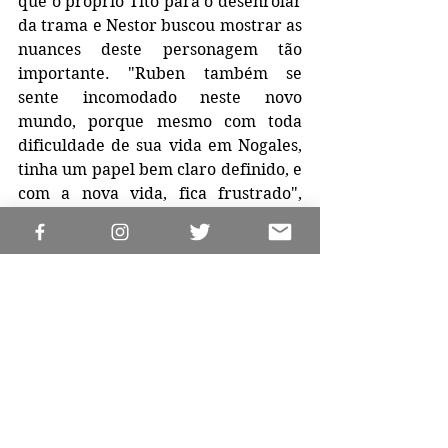
que o próprio Tito para o desenrolar 
da trama e Nestor buscou mostrar as 
nuances deste personagem tão 
importante. "Ruben também se 
sente incomodado neste novo 
mundo, porque mesmo com toda 
dificuldade de sua vida em Nogales, 
tinha um papel bem claro definido, e 
com a nova vida, fica frustrado", 
explica o ator.
O filme tem uma mensagem bem 
clara, que Guzzini resume em: 
carinho e educação. "Trata-se de 
uma história aberta, que termina de 
forma encantadora e não sabemos o 
que passa depois, apenas 
suspeitamos que será muito difícil, 
por conta das dificuldades 