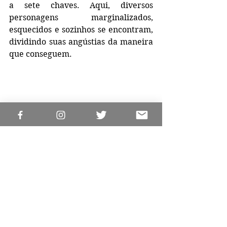
a sete chaves. Aqui, diversos 
personagens marginalizados, 
esquecidos e sozinhos se encontram, 
dividindo suas angústias da maneira 
que conseguem.
"Greta" é inspirado na peça cômica 
"Greta Garbo, quem diria, acabou no 
Irajá", escrita nos anos 70, mas 
atualiza a forma como se retrata a 