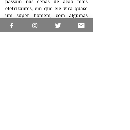
passam nas cenas de ação mais 
eletrizantes, em que ele vira quase 
um super homem, com algumas 
fracas tentativas de demonstrar dor 
ao final das cenas, quando a 
adrenalina começa a baixar. Por 
outro lado, algumas poucas tiradas 
sagazes nos fazem rir em algum 
momento, com destaque para a cena 
pós-créditos.
“Invasão ao Serviço Secreto”, do 
original “Angel Has Fallen”, é o 
terceiro filme da série "Fallen", mas 
tem uma história independente e 
estreou no último dia 14 de 
novembro.