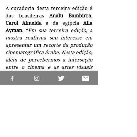
A curadoria desta terceira edição é 
das brasileiras 
Analu Bambirra
, 
Carol Almeida
 e da egípcia 
Alia 
Ayman
. “
Em sua terceira edição, a 
mostra reafirma seu interesse em 
apresentar um recorte da produção 
cinematográfica árabe. Nesta edição, 
além de percebermos a interseção 
entre o cinema e as artes visuais 
(através de diretoras como Meriem 
Bennani, Basma Alsharif, Larissa 
Sansour e Jumana Mana), 
reforçamos o quão diverso e rico é o 
cinema árabe, indo de narrativas 
tradicionais até novas formas e 
experimentos cinematográficos. Os 
filmes que apresentamos 
representam imagens ‘frescas’, 