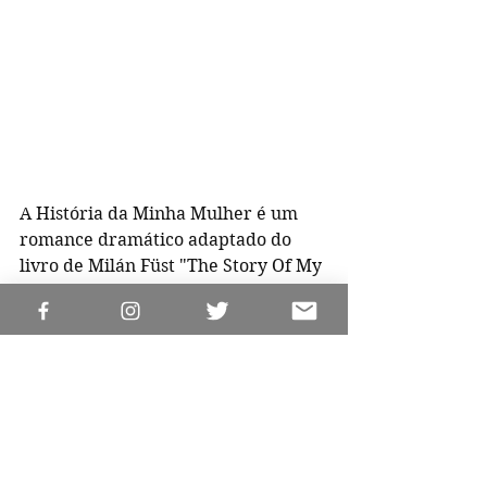
A História da Minha Mulher é um 
romance dramático adaptado do 
livro de Milán Füst "The Story Of My 
Wife: The Reminiscences Of Captain 
Störr", originalmente publicado em 
1946 e inédito no Brasil. 
https://www.youtube.com/watch?
v=fFgvobw6RKo