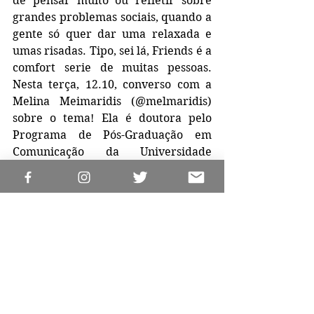
de pensar muito ou refletir sobre 
grandes problemas sociais, quando a 
gente só quer dar uma relaxada e 
umas risadas. Tipo, sei lá, Friends é a 
comfort serie de muitas pessoas.  
Nesta terça, 12.10, converso com a 
Melina Meimaridis (@melmaridis) 
sobre o tema! Ela é doutora pelo 
Programa de Pós-Graduação em 
Comunicação da Universidade 
Federal Fluminense (UFF). 
Em sua tese de doutorado, ela 
problematizou a categoria de 
"Comfort Series" e os processos de 
ficcionalização de instituições sociais 
nas séries televisivas propondo uma 
“sociologia das instituições 
ficcionais”. Atualmente, é uma das 