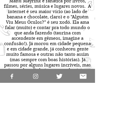
Manu Mayrink é fanática por livros,
filmes, séries, música e lugares novos. A
internet é seu maior vício (ao lado de
banana e chocolate, claro) e o "Alguém
Viu Meus Óculos?" é seu xodó. Ela ama
falar (muito) e contar pra todo mundo o
que anda fazendo (taurina com
ascendente em gêmeos, imagine a
confusão!). Já morou em cidade pequena
e em cidade grande, já conheceu gente
muito famosa e outras não tanto assim
(mas sempre com boas histórias). Já
passou por alguns lugares incríveis, mas
quando o dinheiro aperta ela viaja
mesmo é na própria cabeça. Às vezes
mais do que deveria, aliás.