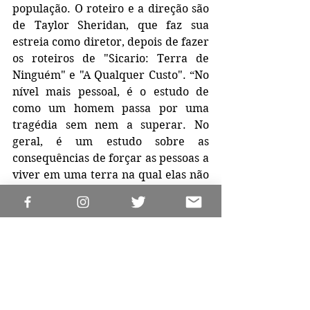
população. O roteiro e a direção são 
de Taylor Sheridan, que faz sua 
estreia como diretor, depois de fazer 
os roteiros de "Sicario: Terra de 
Ninguém" e "A Qualquer Custo". “No 
nível mais pessoal, é o estudo de 
como um homem passa por uma 
tragédia sem nem a superar. No 
geral, é um estudo sobre as  
consequências de forçar as pessoas a 
viver em uma terra na qual elas não 
deveriam viver”, declarou Taylor.
Os cenários são belíssimos, com 
muito branco e verde da neve e das 
florestas. Esta mesma paisagem se 
torna ainda um importante 
personagem da trama. “É um lugar 
brutal, onde o relevo é um 