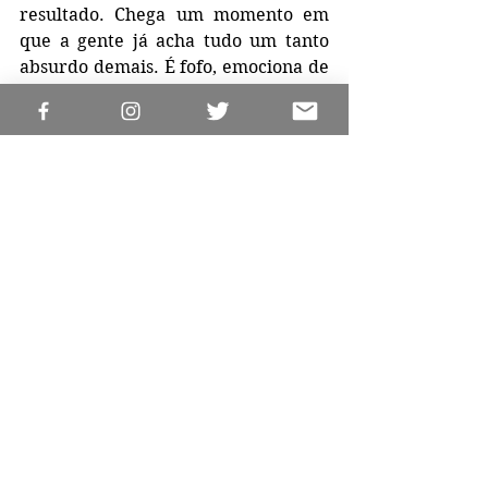
resultado. Chega um momento em 
que a gente já acha tudo um tanto 
absurdo demais. É fofo, emociona de 
certa forma e motiva a correr atrás 
dos sonhos, pra quem tem coração 
romântico. Mas é forçado. Outra 
questão é: Dakota convence como 
Wendy? Tentei chegar a alguma 
conclusão sobre isso, mas não sei se 
estou criando comparações injustas 
com personagens anteriores (afinal 
de contas a menina era mesmo um 
fenômeno na infância). A atuação 
aqui é correta, mas não 
arrebatadora, como outras 
experiências do passado.
FICHA TÉCNICA
Roteiro
: Carlton Cuse, Ryan J. 