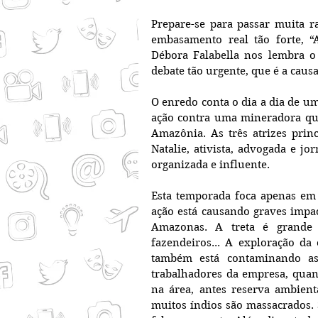
Prepare-se para passar muita r
embasamento real tão forte, “A
Débora Falabella nos lembra o 
debate tão urgente, que é a caus
O enredo conta o dia a dia de um
ação contra uma mineradora que
Amazônia. As três atrizes prin
Natalie, ativista, advogada e j
organizada e influente.
Esta temporada foca apenas em
ação está causando graves impact
Amazonas. A treta é grande e 
fazendeiros... A exploração da 
também está contaminando as
trabalhadores da empresa, quan
na área, antes reserva ambienta
muitos índios são massacrados. 