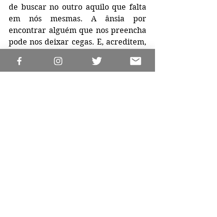
de buscar no outro aquilo que falta 
em nós mesmas. A ânsia por 
encontrar alguém que nos preencha 
pode nos deixar cegas. E, acreditem, 
a auto-estima do homem é algo 
surpreendentemente elevada. Não 
se deixem ser afetadas.
E a narrativa nos prende: é um 
thriller psicológico recheado de 
suspense que nos deixa preso às 
páginas do livro tentando saber até 
onde Luc é capaz de ir. 
Abaixo deixo uma entrevista que 
Fabiane Alheira deu ao canal "Jogo 
de Damas": 