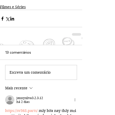
Filmes e Séries
13 comentários
Escreva um comentário
Mais recente
jennysilva3.2.3.12
há 2 dias
https://sv368.parts/
 mấy bữa nay thấy mọi 