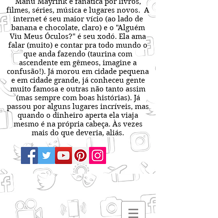
Manu Mayrink é fanática por livros,
filmes, séries, música e lugares novos. A
internet é seu maior vício (ao lado de
banana e chocolate, claro) e o "Alguém
Viu Meus Óculos?" é seu xodó. Ela ama
falar (muito) e contar pra todo mundo o
que anda fazendo (taurina com
ascendente em gêmeos, imagine a
confusão!). Já morou em cidade pequena
e em cidade grande, já conheceu gente
muito famosa e outras não tanto assim
(mas sempre com boas histórias). Já
passou por alguns lugares incríveis, mas
quando o dinheiro aperta ela viaja
mesmo é na própria cabeça. Às vezes
mais do que deveria, aliás.