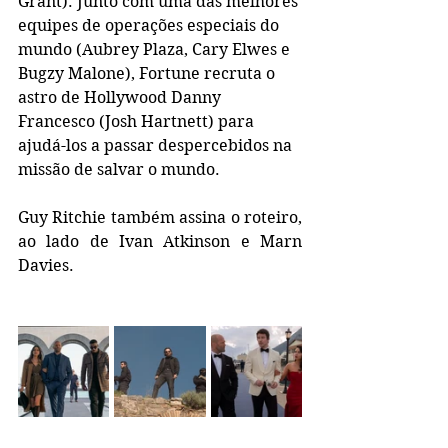
Grant). Junto com uma das melhores 
equipes de operações especiais do 
mundo (Aubrey Plaza, Cary Elwes e 
Bugzy Malone), Fortune recruta o 
astro de Hollywood Danny 
Francesco (Josh Hartnett) para 
ajudá-los a passar despercebidos na 
missão de salvar o mundo.
Guy Ritchie também assina o roteiro, 
ao lado de Ivan Atkinson e Marn 
Davies.