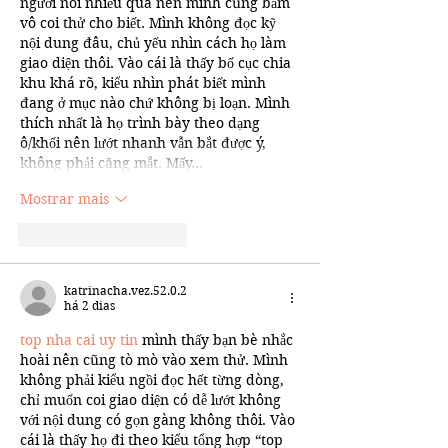
người nói nhiều quá nên mình cũng bấm 
vô coi thử cho biết. Mình không đọc kỹ 
nội dung đâu, chủ yếu nhìn cách họ làm 
giao diện thôi. Vào cái là thấy bố cục chia 
khu khá rõ, kiểu nhìn phát biết mình 
đang ở mục nào chứ không bị loạn. Mình 
thích nhất là họ trình bày theo dạng 
ô/khối nên lướt nhanh vẫn bắt được ý, 
không phải căng mắt. Mấy…
Mostrar mais
Curtir
Responder
katrinacha.vez.52.0.2
há 2 dias
top nha cai uy tin
 mình thấy bạn bè nhắc 
hoài nên cũng tò mò vào xem thử. Mình 
không phải kiểu ngồi đọc hết từng dòng, 
chỉ muốn coi giao diện có dễ lướt không 
với nội dung có gọn gàng không thôi. Vào 
cái là thấy họ đi theo kiểu tổng hợp “top 