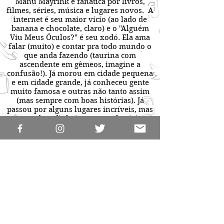
Manu Mayrink é fanática por livros,
filmes, séries, música e lugares novos. A
internet é seu maior vício (ao lado de
banana e chocolate, claro) e o "Alguém
Viu Meus Óculos?" é seu xodó. Ela ama
falar (muito) e contar pra todo mundo o
que anda fazendo (taurina com
ascendente em gêmeos, imagine a
confusão!). Já morou em cidade pequena
e em cidade grande, já conheceu gente
muito famosa e outras não tanto assim
(mas sempre com boas histórias). Já
passou por alguns lugares incríveis, mas
quando o dinheiro aperta ela viaja
mesmo é na própria cabeça. Às vezes
mais do que deveria, aliás.